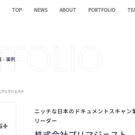
TOP
NEWS
ABOUT
PORTFOLIO
TE
OUT
J-STARの投資とは
課題解決
Rとは
会社概要
ESGへの
 - 事例
社プリマジェスト
ニッチな日本のドキュメントスキャン
リーダー
株式会社プリマジェスト