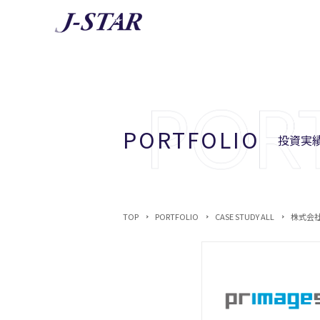
AB
J-STA
PORTFOLIO
投資実績
TOP
PORTFOLIO
CASE STUDY ALL
株式会