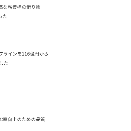
高な融資枠の借り換
った
プラインを116億円から
現した
能率向上のための品質