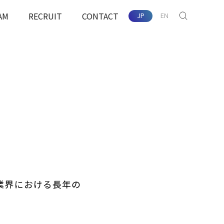
AM
RECRUIT
CONTACT
JP
EN
SEARCH
配慮
業界における⻑年の