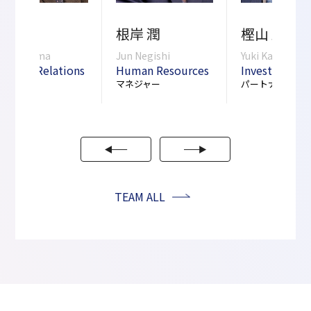
嶋 研太
根岸 潤
樫山 雄樹
enta Shima
Jun Negishi
Yuki Kashiyam
nvestor Relations
Human Resources
Investment
ートナー
マネジャー
パートナー
TEAM ALL