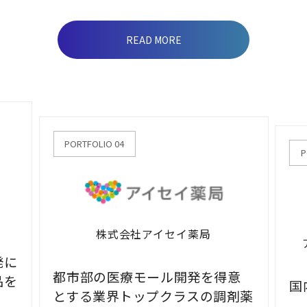
READ MORE
PORTFOLIO 04
P
株式会社
アイセイ薬局
発に
都市部の医療モール開発を得意
品を
国
とする業界トップクラスの調剤薬