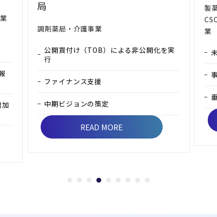
局
製
事業
CS
調剤薬局・介護事業
業
公開買付け（TOB）による非公開化を実
行
報
ファイナンス支援
中期ビジョンの策定
増加
READ MORE