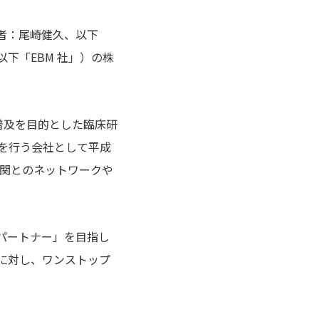
者：尾崎健久、以下
下「EBM 社」）の株
療）の普及を目的とした臨床研
グを行う会社として平成
機関とのネットワークや
ンパートナー」を目指し
ズに対し、ワンストップ