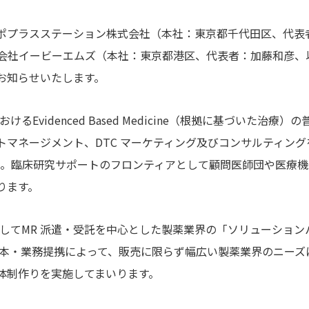
ポプラスステーション株式会社（本社：東京都千代田区、代表
式会社イービーエムズ（本社：東京都港区、代表者：加藤和彦、以
お知らせいたします。
けるEvidenced Based Medicine（根拠に基づいた治
トマネージメント、DTC マーケティング及びコンサルティン
した。臨床研究サポートのフロンティアとして顧問医師団や医療
ります。
企業としてMR 派遣・受託を中心とした製薬業界の「ソリューショ
の資本・業務提携によって、販売に限らず幅広い製薬業界のニー
体制作りを実施してまいります。