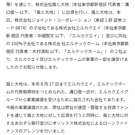
等）を通じて、株式会社風と大地（本社東京都新宿区 代表者：溝
口俊一 以下、「風と大地」）に出資を行い、風と大地は、本
日、株式会社ジョイント・コーポレーシ ョン（東証 1 部 証券コ
ード 8874）の子会社である株式会社エルカクエイ（本社東京都
新 宿区 代表者：中畑智文 以下、「エルカクエイ」）並びに同社
の 100%子会社である株式会 社エルテックホーム（本社東京都新
宿区 代表者：木村清和 以下、「エルテックホーム」） の 2 社よ
り、エルカクエイ及びエルテックホームの事業の一部を譲受けま
したのでお知らせ致します。
風と大地は、本年 8 月 17 日までエルカクエイ、エルテックホー
ムの代表取締役をつとめられた、溝口俊一氏が、エルカクエイグ
ループから事業譲渡を受けるために設立された会社であります。
今般の事業譲渡のため、弊社は弊社が運営・管理する投資ファン
ドを通じて風と大地に対して出資を行うと同時に、風と大地に対
するあおぞら銀行並びにオリックス株式会社によるローンファイ
ナンスのアレンジを行いました