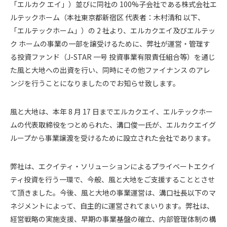
「エルカク エイ」）並びに同社の 100%子会社である株式会社エ
ルテックホーム（本社東京都新宿区 代表者：木村清和 以下、
「エルテックホーム」）の 2 社より、エルカクエイ及びエルテッ
ク ホームの事業の一部を譲受けるために、弊社が運営・管理す
る投資ファンド（J-STAR 一号 投資事業有限責任組合等）を通じ
た風と大地への出資を行い、同時にその他ファイナンス のアレ
ンジを行うことになりましたのでお知らせ致します。
風と大地は、本年 8 月 17 日までエルカクエイ、エルテックホー
ムの代表取締役をつとめられた、溝口俊一氏が、エルカクエイグ
ループから事業譲渡を受けるために設立された会社であります。
弊社は、エクイティ・ソリューションによるプライベートエクイ
ティ投資を行う一環で、今般、風と大地をご支援することとさせ
て頂きました。今後、風と大地の事業運営は、溝口社長以下のマ
ネジメントによって、自主的に運営されてまいります。弊社は、
経営戦略の実施支援、早期の事業基盤の確立、内部管理体制の構