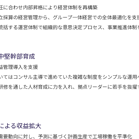
任に合わせ内部昇格により経営体制を再構築
立採算の経営管理から、グループ一体経営での全体最適化を支
統括する運営体制で組織的な意思決定プロセス、事業推進体制
中堅幹部育成
益管理導入を支援
いてはコンサル主導で進めていた複雑な制度をシンプルな運用
研修を通した人材育成に力を入れ、拠点リーダーに若手を抜擢
による収益拡大
需要動向に対し、予測に基づく計画生産で工場稼働を平準化