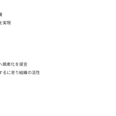
援
を実現
へ簡素化を提言
するに至り組織の活性