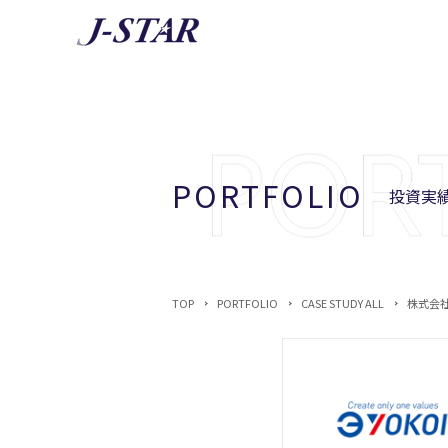
AB
J-STA
PORTFOLIO
投資実績
TOP
PORTFOLIO
CASE STUDY ALL
株式会