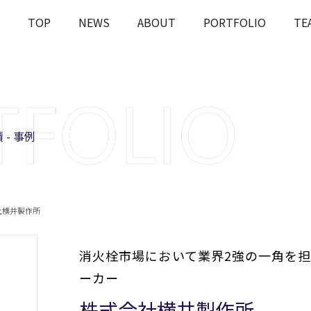
TOP
NEWS
ABOUT
PORTFOLIO
TE
OUT
J-STARの投資とは
課題解決
Rとは
会社概要
ESGへの
 - 事例
社横井製作所
消火栓市場において業界2強の一角を
ーカー
株式会社横井製作所