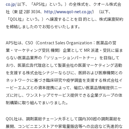
co.jp/
以下、「APS社」という。）の全株式を、クオール株式会
社（東 証 2部 3034、
http://www.qol-net.co.jp/
）（以下、
「QOL社」という。）へ譲渡することを目 的とし、株式譲渡契約
を締結しましたのでお知らせいたします。
APS社は、CSO（Contract Sales Organization：医薬品の営
業・マーケティング受託 機関）企業として MR 派遣・受託に留ま
らない医薬品業界の「ソリューションパートナー」 を目指して
おり、医薬広告代理店として製薬会社の医薬マーケティング活動
を支援する株式会社シナジーならびに、医師および医療機関との
ネットワークに基づき臨床研究や疫学調査を支援する株式会社イ
ービーエムズとの資本提携によって、幅広い医薬品情報提供ニー
ズに対し、ワンストップでサービス提供できる企業グループの体
制構築に取り組んでまいりました。
QOL社は、調剤薬局チェーン大手として国内300超の調剤薬局を
展開、コンビニエンストアや家電量販店等への出店など先進的な