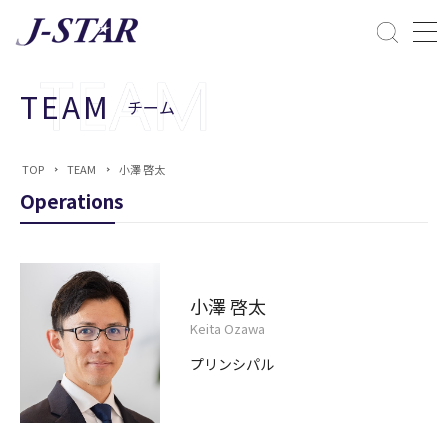
閉じる
課題解決
TEAM
チーム
ESGへの配慮
TOP
TEAM
小澤 啓太
Operations
小澤 啓太
Keita Ozawa
プリンシパル