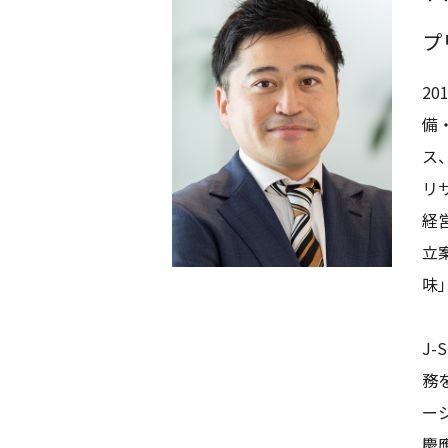
プ
2
備
ス
リ
経
立
味
J
務
ー
慶