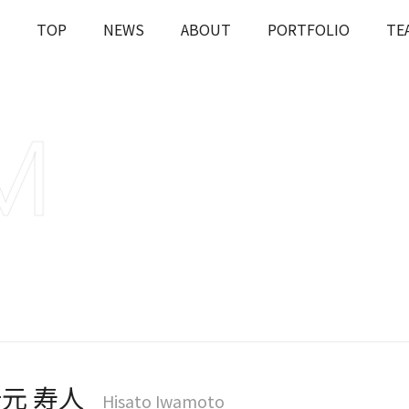
TOP
NEWS
ABOUT
PORTFOLIO
TE
OUT
J-STARの投資とは
課題解決
Rとは
会社概要
ESGへの
元 寿人
Hisato Iwamoto