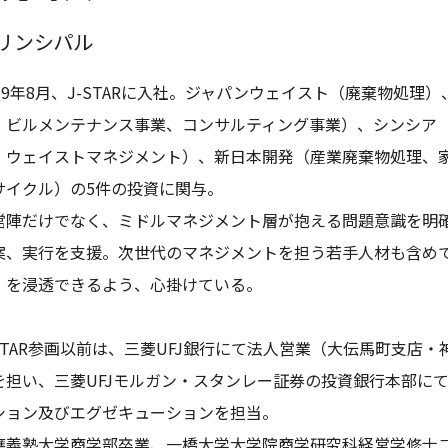
リンシパル
019年8月、J-STARに入社。ジャパンウェイスト（廃棄物処
・ビルメンテナンス事業、コンサルティング事業）、シンシア
、ウェイストマネジメント）、新日本開発（産業廃棄物処理、
サイクル）の5件の投資に関与。

営陣だけでなく、ミドルマネジメント層が抱える問題意識を明
案、実行を支援。次世代のマネジメントを担う若手人材も含め
」を浸透できるよう、心掛けている。

-STAR参画以前は、三菱UFJ銀行にて法人営業（大伝馬町支店
を担い、三菱UFJモルガン・スタンレー証券の投資銀行本部にて
ション及びエグゼキューションを担当。

應義塾大学商学部卒業、一橋大学大学院商学研究科経営学修士コ