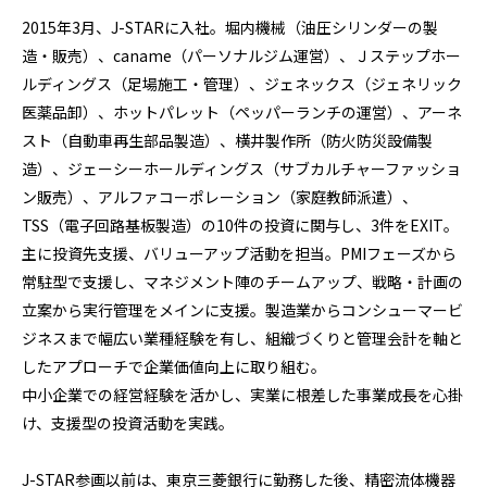
2015年3月、J-STARに入社。堀内機械（油圧シリンダーの製
造・販売）、caname（パーソナルジム運営）、Ｊステップホー
ルディングス（足場施工・管理）、ジェネックス（ジェネリック
医薬品卸）、ホットパレット（ペッパーランチの運営）、アーネ
スト（自動車再生部品製造）、横井製作所（防火防災設備製
造）、ジェーシーホールディングス（サブカルチャーファッショ
ン販売）、アルファコーポレーション（家庭教師派遣）、
TSS（電子回路基板製造）の10件の投資に関与し、3件をEXIT。

主に投資先支援、バリューアップ活動を担当。PMIフェーズから
常駐型で支援し、マネジメント陣のチームアップ、戦略・計画の
立案から実行管理をメインに支援。製造業からコンシューマービ
ジネスまで幅広い業種経験を有し、組織づくりと管理会計を軸と
したアプローチで企業価値向上に取り組む。

中小企業での経営経験を活かし、実業に根差した事業成長を心掛
け、支援型の投資活動を実践。

J-STAR参画以前は、東京三菱銀行に勤務した後、精密流体機器