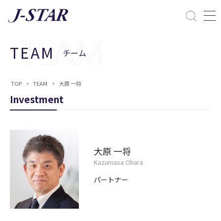
閉じる
課題解決
TEAM
チーム
ESGへの配慮
TOP
TEAM
大原 一将
Investment
大原 一将
Kazumasa Ohara
パートナー