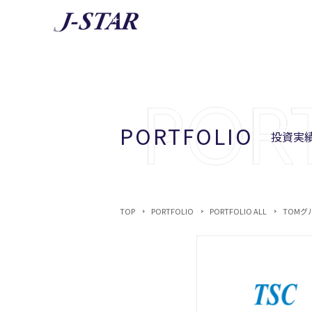
AB
J-STA
PORTFOLIO
投資実績
TOP
PORTFOLIO
PORTFOLIO ALL
TOMグ