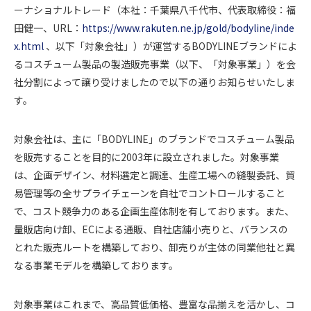
ーナショナルトレード（本社：千葉県八千代市、代表取締役：福
田健一、URL：
https://www.rakuten.ne.jp/gold/bodyline/inde
x.html
、以下「対象会社」）が運営するBODYLINEブランドによ
るコスチューム製品の製造販売事業（以下、「対象事業」）を会
社分割によって譲り受けましたので以下の通りお知らせいたしま
す。
対象会社は、主に「BODYLINE」のブランドでコスチューム製品
を販売することを目的に2003年に設立されました。対象事業
は、企画デザイン、材料選定と調達、生産工場への縫製委託、貿
易管理等の全サプライチェーンを自社でコントロールすること
で、コスト競争力のある企画生産体制を有しております。また、
量販店向け卸、ECによる通販、自社店舗小売りと、バランスの
とれた販売ルートを構築しており、卸売りが主体の同業他社と異
なる事業モデルを構築しております。
対象事業はこれまで、高品質低価格、豊富な品揃えを活かし、コ