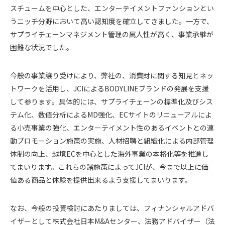
スチュームを中心とした、エンターテイメントファンションとい
うニッチ分野において高い認知度を確立してきました。一方で、
サプライチェーンマネジメント管理の属人性が高く、事業承継が
困難な状況でした。
今般の事業譲り受けにより、弊社の、消費財に関する知見とネッ
トワークを活用し、JCIによるBODYLINEブランドの発展を支援
して参ります。具体的には、サプライチェーンの標準化及びシス
テム化、数値分析によるMD強化、ECサイトのリニューアルによ
る小売事業の強化、エンターテイメント性のあるイベントとの連
動プロモーション施策の実施、人材招聘と組織化による内部管理
体制の向上、越境ECを中心とした海外事業の本格化等を推進し
てまいります。これらの諸施策によってJCIが、今まで以上に価
値ある商品と体験を提供出来るよう支援してまいります。
なお、今般の投資検討にあたりましては、フィナンシャルアドバ
イザーとして株式会社日本M&Aセンター、法務アドバイザー（法