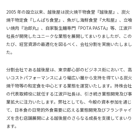
2005 年の設立以来、越後屋は炭火焼干物食堂『越後屋』、炭火
焼干物定食『しんぱち食堂』、魚がし海鮮食堂『大和屋』、立喰
い焼肉『治郎丸』、自家製生麺専門『POTA PASTA』等、江波戸
社長が開発したユニークな業態を展開してまいりましたが、この
たび、経営資源の最適化を図るべく、会社分割を実施いたしまし
た。
分割会社である越後屋は、東京都心部のビジネス街において、高
いコストパフォーマンスにより幅広い層から支持を得ている炭火
焼干物等の和定食を中心とする業態を運営いたします。持株会社
の代表取締役に就任する江波戸社長は、引き続き業態開発及び事
業拡大に注力いたします。弊社としても、今般の資本参加を通じ
て、日本食の日常的外食需要に応える業態開発及びフランチャイ
ズを含む店舗展開による越後屋のさらなる成長を支援してまいり
ます。